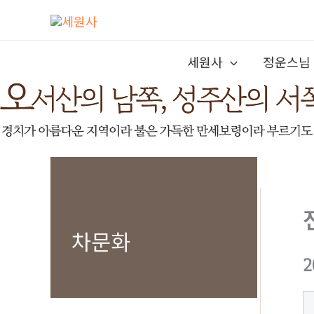
콘
텐
츠
세원사
정운스님
로
건
너
뛰
기
차문화