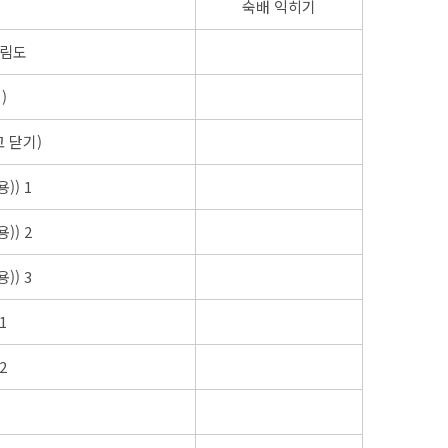
숙배 익히기
차림도
)
 닫기)
)) 1
)) 2
)) 3
1
2