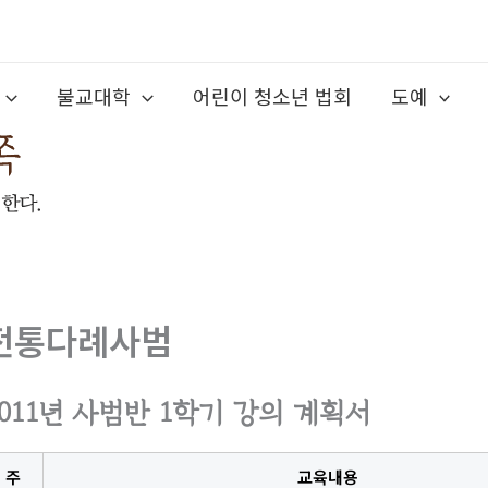
불교대학
어린이 청소년 법회
도예
전통다례사범
2011년 사범반 1학기 강의 계획서
주
교육내용