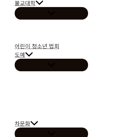
불교대학
메
뉴
토
글
어린이 청소년 법회
도예
메
뉴
토
글
차문화
메