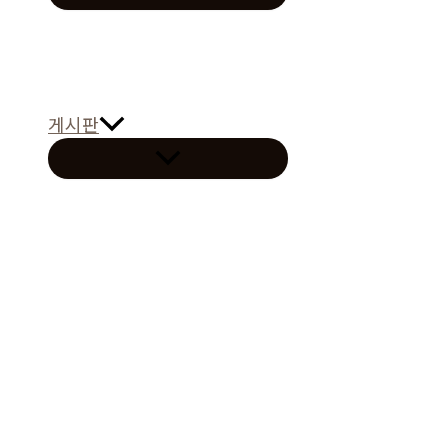
뉴
토
글
게시판
메
뉴
토
글