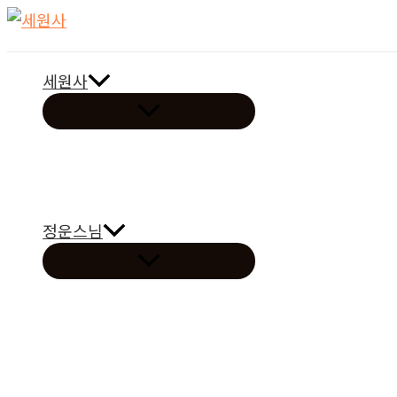
콘
텐
츠
세원사
로
메
건
뉴
토
너
글
뛰
기
정운스님
메
뉴
토
글