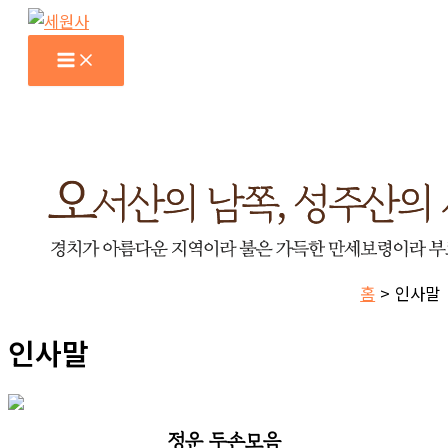
콘
텐
Main
Menu
츠
로
건
너
뛰
기
홈
인사말
인사말
정운 두손모음