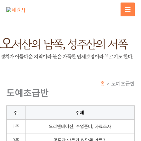
콘
텐
Mai
츠
Men
로
건
너
뛰
기
홈
도예초급반
도예초급반
주
주제
1주
오리엔테이션, 수업준비, 자료조사
2주
꽃도장 만들기 & 막관 만들기