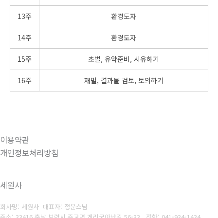
13주
환경도자
14주
환경도자
15주
초벌, 유약준비, 시유하기
16주
재벌, 결과물 검토, 토의하기
이용약관
개인정보처리방침
세원사
회사명: 세원사 대표자: 정운스님
주소: 33416 충남 보령시 주교면 게리궁아난길 56-33
전화: 041-934-1434