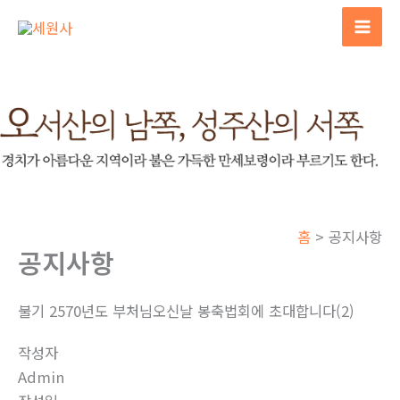
콘
텐
Mai
츠
Men
로
건
너
뛰
기
홈
공지사항
공지사항
불기 2570년도 부처님오신날 봉축법회에 초대합니다(2)
작성자
Admin