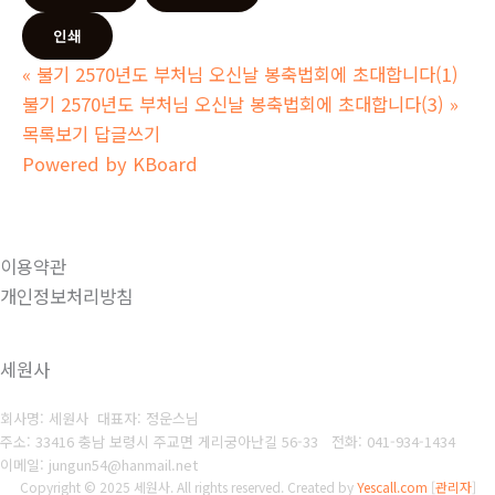
인쇄
«
불기 2570년도 부처님 오신날 봉축법회에 초대합니다(1)
불기 2570년도 부처님 오신날 봉축법회에 초대합니다(3)
»
목록보기
답글쓰기
Powered by KBoard
이용약관
개인정보처리방침
세원사
회사명: 세원사 대표자: 정운스님
주소: 33416 충남 보령시 주교면 게리궁아난길 56-33
전화: 041-934-1434
이메일: jungun54@hanmail.net
Copyright © 2025 세원사. All rights reserved.
Created by
Yescall.com
[
관리자
]